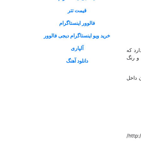
قیمت تتر
فالوور اینستاگرام
خرید ویو اینستاگرام دیجی فالوور
آلپاری
رد که
ور به دمای 90c می رسد طعم و رنگ
دانلود آهنگ
بل از پر شدن داخل
به وبسایت امیر ماشین به آدرس http://amir-machine.ir/