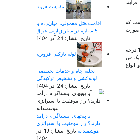
فرایند
مقایسه هزینه
است که
اقامت هتل معمولی، میان‌رده یا
 صورت
5 ستاره در سفر زیارتی عراق
تاریخ انتشار: 24 آذر 1404
این دستگاه دارای دریچه های خروج هوا می باشد که امکان کنترل دقیق فرایندها را می دهد مثالا فشار 2.0 بار دما 100 درجه
لوله بازکنی قزوین،
 بهتر یک فن
انواع
تخلیه چاه و خدمات تخصصی
لوله‌کشی و تشخیص ترکیدگی
تاریخ انتشار: 24 آذر 1404
آیا پیجهای اینستاگرام درآمد
دارند؟ راز موفقیت با استراتژی
هوشمندانه
تاریخ انتشار: 19 آذر
1404