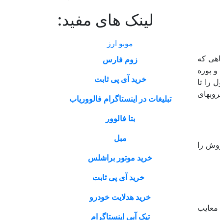
لینک های مفید:
موبو ارز
اهی که
زوم فارس
و پوره
خرید آی پی ثابت
 را تا
ف میکروبهای
تبلیغات در اینستاگرام فالووریاب
بتا فالوور
مبل
نیم.این روش را
خرید موتور براشلس
خرید آی پی ثابت
خرید هدلایت خودرو
 روش دارای معایب
تیک آبی اینستاگرام