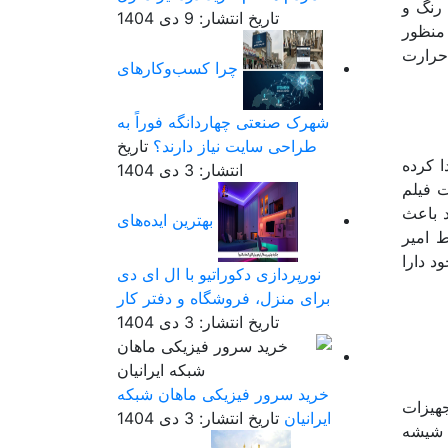
 رنگ و
تاریخ انتشار: 9 دی 1404
منظور
 نیاز حرارت
چرا کسب‌وکارهای
شهرک صنعتی چهاردانگه فوراً به
طراحی سایت نیاز دارند؟
تاریخ
 کرده
انتشار: 3 دی 1404
صورت فیلم
باشد که خود باعث
بهترین ایده‌های
ر که فقط امیر
د دارا
نورپردازی دکوراتیو با ال ای دی
برای منزل، فروشگاه و دفتر کار
تاریخ انتشار: 3 دی 1404
خرید سرور فیزیکی ماهان شبکه
 تجهیزات
ایرانیان
تاریخ انتشار: 3 دی 1404
، شیشه