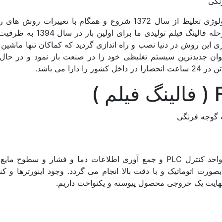
سابقه ی فعالیت فناور محور امیر ماشین در تکنولوژی تغلیظ از سال 1372 شروع و همگام با تغییرات ر
ی این روش در دنیا نصب و راه اندازی گردید که کماکان تنها ماشین 
ان جدیدترین سیستم تغلیظی خود را در صنعت باز نمود و در حال
تمامی مراحل پپروسه با اتوماسیون کامل توسط واحد کنترل PLC و جمع آوری اطلاعات دما و فشار و سط
ورت اتوماتیک و با دقت بالا انجام می گردد. وجود اینورترها و کن
ر نهایت یک خروجی محصول پیوسته و یکنواخت داریم.