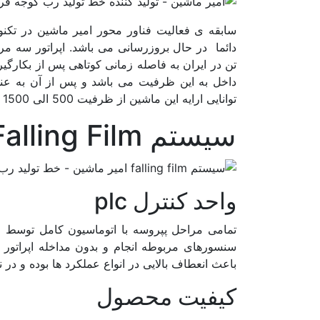
تن در ایران به فاصله زمانی کوتاهی پس از بکارگیر
داخل به این ظرفیت می باشد و پس از آن به عنو
توانایی ارایه این ماشین از ظرفیت 500 الی 1500 تن در 24 ساعت انحصارا در داخل کشور را دارا می باشد.
سیستم Falling Film ( فالینگ فیلم )
واحد کنترل plc
سنسورهای مربوطه انجام و بدون مداخله اپراتور بص
باعث انعطاف بالایی در انواع عملکرد ها بوده و د
کیفیت محصول