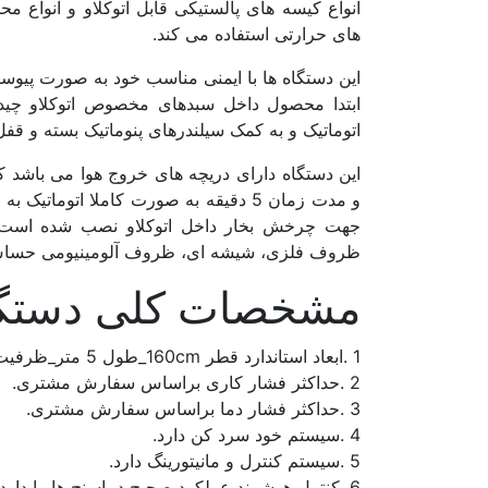
انواع کیسه های پالستیکی قابل اتوکلاو و انواع م
های حرارتی استفاده می کند.
این دستگاه ها با ایمنی مناسب خود به صورت پیوس
ابتدا محصول داخل سبدهای مخصوص اتوکلاو چی
اتوماتیک و به کمک سیلندرهای پنوماتیک بسته و قف
جهت چرخش بخار داخل اتوکلاو نصب شده است.مر
ظروف فلزی، شیشه ای، ظروف آلومینیومی حساس، 
مشخصات کلی دستگاه
1 .ابعاد استاندارد قطر 160cm_طول 5 متر_ظرفیت 4 سبد معادل 6000 عدد قوطی 500 گرمی
2 .حداکثر فشار کاری براساس سفارش مشتری.
3 .حداکثر فشار دما براساس سفارش مشتری.
4 .سیستم خود سرد کن دارد.
5 .سیستم کنترل و مانیتورینگ دارد.
6 .کنترل هوشمند عملکرد صحیح دماسنج ها را دارد.