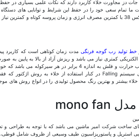
ره جات دز مجاورت خلاء کاربرد دارند که نکات علمی بسیاری در حفظ
ت ما تمام سعی خود را در حفظ این شرایط و توانایی های دستگاه 
کرده ایم که برای محصول رب گوجه فرنگی تا بریکس 38 با کمترین مصرف انرژی و زمان پروسه کوتاه و کمترین
خط تولید رب گوجه فرنگی
مدت زمان کوتاهی است که کاربرد پیدا
ن روش برعکس سیستم Force انرژی الکتریکی کمتری نیاز می باشد و ریزش آزاد از بالا به پایین به 
نازکی از محصول بر روی سطح حرارتی باعث جذب حرارت و فلش به اندازه 4 برابر در هر سیرکوله می 
صرفه جویی بسیار و کیفیت بالا می باشد. مزایای سیستم Falling در کنار استفاده از خلاء به روش اژکتو
خلاء بیشتر و بهترین رنگ محصول تولیدی را در انواع روش های موجو
دل mono fan
افقی مدل mono fan از اتوکلاو های ساخت شرکت امیر ماشین می باشد که با توجه به طراحی و
توانایی استریل و پاستوریزاسیون طیف وسیعی از ظروف شامل قوطی