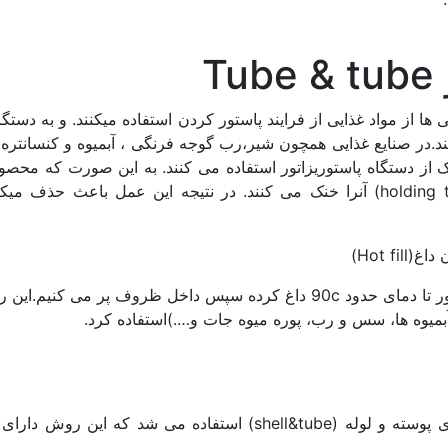
T
 ها از مواد غذایی از فرایند پاستور کردن استفاده میکنند. و به دستگ
ند.در صنایع غذایی همچون شیر،رب گوجه فرنگی ، آبمیوه و کنسانتره 
 دستگاه پاستوریزاتور استفاده می کنند. به این صورت که محصول
دمای مشخصی بالا برده بعد از مدت زمان (holding time) آنرا خنک می کنند. در نتیجه این عمل باعث حذ
Hot f)
در این روش محصول را ابتدا در دستگاه پاستوریزاتور تا دمای حدود 90c داغ کرده سپس داخل ظروف پر می ک
در گذشته جهت روش Hot fill از پاستوریزاتور های پوسته و لوله (shell&tube) استفاده می شد که این