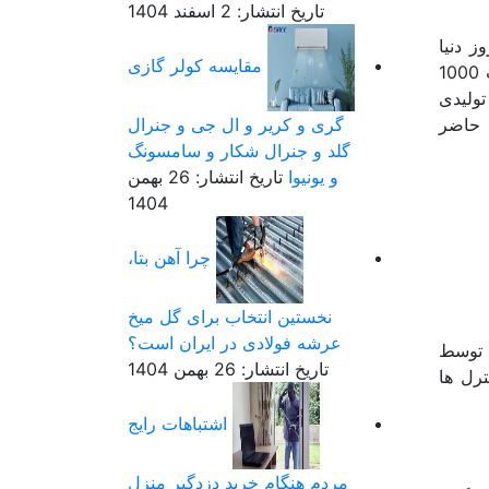
تاریخ انتشار: 2 اسفند 1404
وش های روز دنیا
مقایسه کولر گازی
دائما در حال بروزرسانی می باشد. اپراتور سه مرحله فالینگ فیلم تولیدی ما برای اولین بار در سال 1394 به ظرفیت 1000
تولیدی
 حاضر
گری و کریر و ال جی و جنرال
گلد و جنرال شکار و سامسونگ
و یونیوا
تاریخ انتشار: 26 بهمن
1404
چرا آهن بتا،
نخستین انتخاب برای گل میخ
عرشه فولادی در ایران است؟
وح مایع توسط
تاریخ انتشار: 26 بهمن 1404
ترل ها
اشتباهات رایج
مردم هنگام خرید دزدگیر منزل