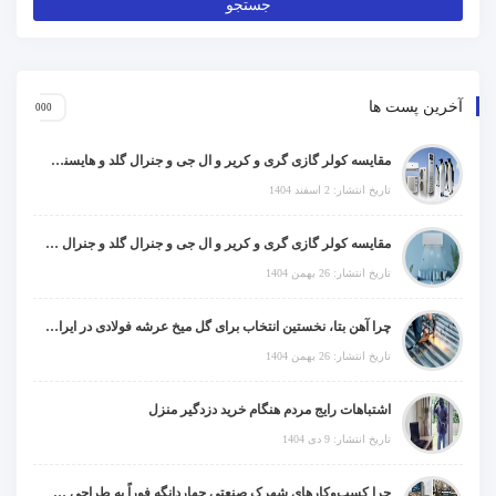
آخرین پست ها
مقایسه کولر گازی گری و کریر و ال جی و جنرال گلد و هایسنس و مدیا و اجنرال
تاریخ انتشار: 2 اسفند 1404
مقایسه کولر گازی گری و کریر و ال جی و جنرال گلد و جنرال شکار و سامسونگ و یونیوا
تاریخ انتشار: 26 بهمن 1404
چرا آهن بتا، نخستین انتخاب برای گل میخ عرشه فولادی در ایران است؟
تاریخ انتشار: 26 بهمن 1404
اشتباهات رایج مردم هنگام خرید دزدگیر منزل
تاریخ انتشار: 9 دی 1404
چرا کسب‌وکارهای شهرک صنعتی چهاردانگه فوراً به طراحی سایت نیاز دارند؟