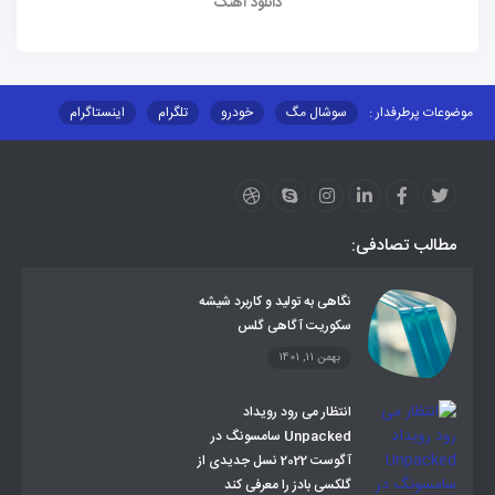
دانلود آهنگ
موضوعات پرطرفدار :
سوشال مگ
خودرو
تلگرام
اینستاگرام
ارز دیجیتال
آموزشی
مطالب تصادفی:
نگاهی به تولید و کاربرد شیشه
سکوریت آگاهی گلس
بهمن 11, 1401
انتظار می رود رویداد
Unpacked سامسونگ در
آگوست 2022 نسل جدیدی از
گلکسی بادز را معرفی کند