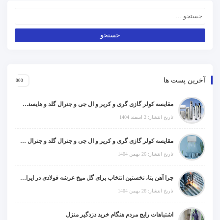
آخرین پست ها
مقایسه کولر گازی گری و کریر و ال جی و جنرال گلد و هایسنس و مدیا و اجنرال
تاریخ انتشار: 2 اسفند 1404
مقایسه کولر گازی گری و کریر و ال جی و جنرال گلد و جنرال شکار و سامسونگ و یونیوا
تاریخ انتشار: 26 بهمن 1404
چرا آهن بتا، نخستین انتخاب برای گل میخ عرشه فولادی در ایران است؟
تاریخ انتشار: 26 بهمن 1404
اشتباهات رایج مردم هنگام خرید دزدگیر منزل