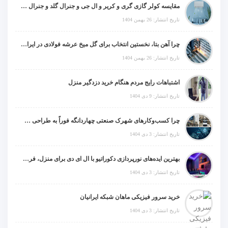
مقایسه کولر گازی گری و کریر و ال جی و جنرال گلد و جنرال شکار و سامسونگ و یونیوا
تاریخ انتشار: 26 بهمن 1404
چرا آهن بتا، نخستین انتخاب برای گل میخ عرشه فولادی در ایران است؟
تاریخ انتشار: 26 بهمن 1404
اشتباهات رایج مردم هنگام خرید دزدگیر منزل
تاریخ انتشار: 9 دی 1404
چرا کسب‌وکارهای شهرک صنعتی چهاردانگه فوراً به طراحی سایت نیاز دارند؟
تاریخ انتشار: 3 دی 1404
بهترین ایده‌های نورپردازی دکوراتیو با ال ای دی برای منزل، فروشگاه و دفتر کار
تاریخ انتشار: 3 دی 1404
خرید سرور فیزیکی ماهان شبکه ایرانیان
تاریخ انتشار: 3 دی 1404