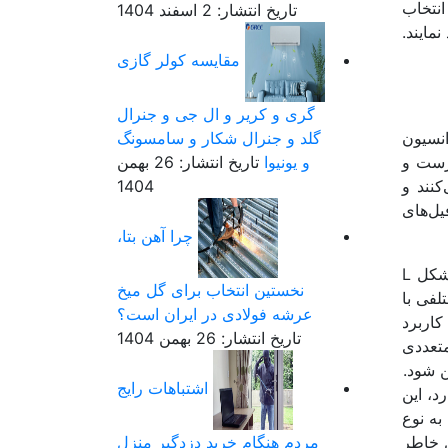
انتخاب
تاریخ انتشار: 2 اسفند 1404
مایند.
مقایسه کولر گازی
گری و کریر و ال جی و جنرال
نسیون
گلد و جنرال شکار و سامسونگ
رست و
و یونیوا
تاریخ انتشار: 26 بهمن
نند و
1404
یل‌های
چرا آهن بتا،
این نوع پروفیل که برای مقاطع باز در ساختمان سازی مورد استفاده قرار می‌گیرد، برای مقاطعی که به شکل L
نخستین انتخاب برای گل میخ
لفی با
عرشه فولادی در ایران است؟
کاربرد
تاریخ انتشار: 26 بهمن 1404
متعددی
 شود.
اشتباهات رایج
د، این
ه به نوع
ن خاطر
مردم هنگام خرید دزدگیر منزل