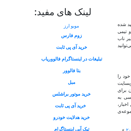
لینک های مفید:
ید شده
موبو ارز
 تیمی
زوم فارس
ر ناب
توانید
خرید آی پی ثابت
تبلیغات در اینستاگرام فالووریاب
بتا فالوور
تریان خود را
مبل
بسایت
ن برای
خرید موتور براشلس
سی به
ت آخرین اخبار،
خرید آی پی ثابت
 مجموعه‌ی
خرید هدلایت خودرو
تیک آبی اینستاگرام
»