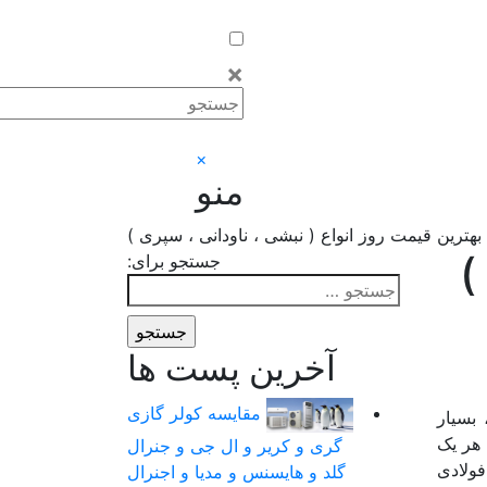
×
×
منو
هترین قیمت روز انواع ( نبشی ، ناودانی ، سپری )
)
جستجو برای:
آخرین پست ها
مقایسه کولر گازی
بسیار
 هر یک
گری و کریر و ال جی و جنرال
فولادی
گلد و هایسنس و مدیا و اجنرال