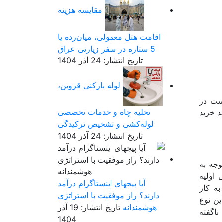
مقایسه هزینه
اقامت هتل معمولی، میان‌رده یا
5 ستاره در سفر زیارتی عراق
تاریخ انتشار: 24 آذر 1404
لوله بازکنی قزوین،
ست در
تخلیه چاه و خدمات تخصصی
د خرید
لوله‌کشی و تشخیص ترکیدگی
تاریخ انتشار: 24 آذر 1404
وجه به
 اولیه
آیا پیجهای اینستاگرام درآمد
به کار
دارند؟ راز موفقیت با استراتژی
ین نوع
هوشمندانه
تاریخ انتشار: 19 آذر
ناگفته
1404