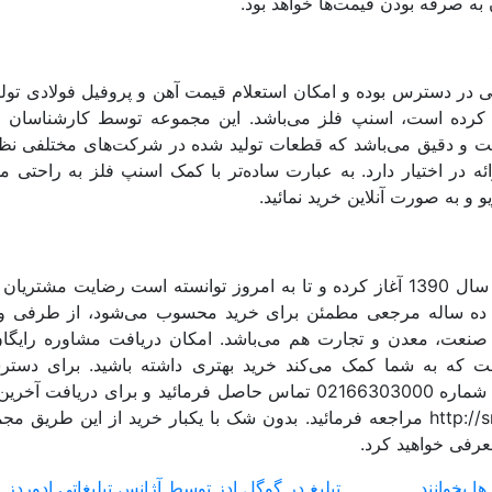
به صرفه بودن قیمت‌ها خواهد بود.
 در دسترس بوده و امکان استعلام قیمت آهن و پروفیل فولادی تول
 کرده است، اسنپ فلز می‌باشد. این مجموعه توسط کارشناسان و
 و دقیق می‌باشد که قطعات تولید شده در شرکت‌های مختلفی نظی
ئه در اختیار دارد. به عبارت ساده‌تر با کمک اسنپ فلز به راحتی می‌
و و به صورت آنلاین خرید نمائید.
لازم به ذکر است که اسنپ فلز فعالیت خود را از سال 1390 آغاز کرده و تا به امروز توانسته است رضایت مش
اری ده ساله مرجعی مطمئن برای خرید محسوب می‌شود، از طرفی و
ت صنعت، معدن و تجارت هم می‌باشد. امکان دریافت مشاوره رایگا
ت که به شما کمک می‌کند خرید بهتری داشته باشید. برای دستر
کارشناسان فروش این مجموعه تنها کافی است با شماره 02166303000 تماس حاصل فرمائید و برای دریاف
و… به نشانی http://snappfelez.com مراجعه فرمائید. بدون شک با یکبار خرید از این طریق
عرفی خواهید کرد.
ا بخوانند
تبلیغ در گوگل ادز توسط آژانس تبلیغاتی ادوردز ۲۰