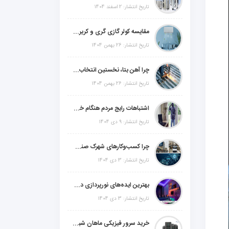
تاریخ انتشار: 2 اسفند 1404
مقایسه کولر گازی گری و کریر و ال جی و جنرال گلد و جنرال شکار و سامسونگ و یونیوا
تاریخ انتشار: 26 بهمن 1404
چرا آهن بتا، نخستین انتخاب برای گل میخ عرشه فولادی در ایران است؟
تاریخ انتشار: 26 بهمن 1404
اشتباهات رایج مردم هنگام خرید دزدگیر منزل
تاریخ انتشار: 9 دی 1404
چرا کسب‌وکارهای شهرک صنعتی چهاردانگه فوراً به طراحی سایت نیاز دارند؟
تاریخ انتشار: 3 دی 1404
بهترین ایده‌های نورپردازی دکوراتیو با ال ای دی برای منزل، فروشگاه و دفتر کار
تاریخ انتشار: 3 دی 1404
خرید سرور فیزیکی ماهان شبکه ایرانیان