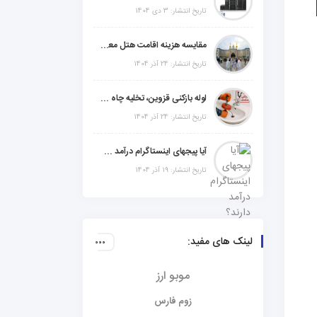
تاریخ انتشار: 3 دی 1404
مقایسه هزینه اقامت هتل معمولی، میان‌رده یا 5 ستاره در سفر زیارتی عراق
تاریخ انتشار: 24 آذر 1404
لوله بازکنی قزوین، تخلیه چاه و خدمات تخصصی لوله‌کشی و تشخیص ترکیدگی
تاریخ انتشار: 24 آذر 1404
آیا پیجهای اینستاگرام درآمد دارند؟ راز موفقیت با استراتژی هوشمندانه
تاریخ انتشار: 19 آذر 1404
لینک های مفید:
موبو ارز
زوم فارس