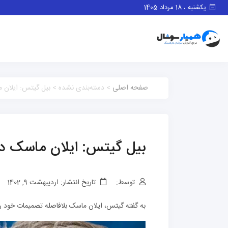
یکشنبه ، 18 مرداد 1405
صفحه اصلی
> دسته‌بندی نشده > بیل گیتس: ایلان م
بیل گیتس: ایلان ماسک در
توسط:
تاریخ انتشار: اردیبهشت 9, 1402
به گفته گیتس، ایلان ماسک بلافاصله تصمیمات خود را