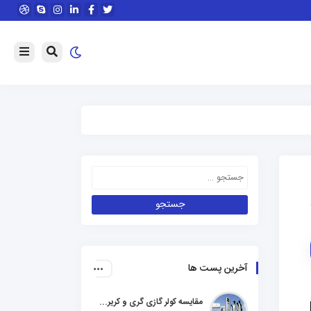
آخرین پست ها
مقایسه کولر گازی گری و کریر و ال جی و جنرال گلد و هایسنس و مدیا و اجنرال