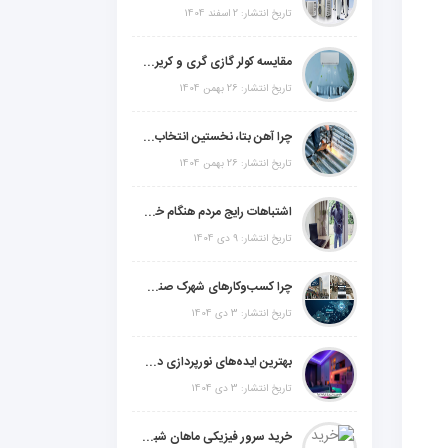
تاریخ انتشار: 2 اسفند 1404
مقایسه کولر گازی گری و کریر و ال جی و جنرال گلد و جنرال شکار و سامسونگ و یونیوا
تاریخ انتشار: 26 بهمن 1404
چرا آهن بتا، نخستین انتخاب برای گل میخ عرشه فولادی در ایران است؟
تاریخ انتشار: 26 بهمن 1404
اشتباهات رایج مردم هنگام خرید دزدگیر منزل
تاریخ انتشار: 9 دی 1404
چرا کسب‌وکارهای شهرک صنعتی چهاردانگه فوراً به طراحی سایت نیاز دارند؟
تاریخ انتشار: 3 دی 1404
بهترین ایده‌های نورپردازی دکوراتیو با ال ای دی برای منزل، فروشگاه و دفتر کار
تاریخ انتشار: 3 دی 1404
خرید سرور فیزیکی ماهان شبکه ایرانیان