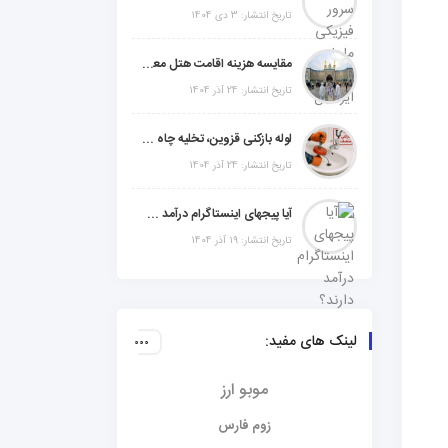
تاریخ انتشار: 3 دی 1404
مقایسه هزینه اقامت هتل معمولی، میان‌رده یا 5 ستاره در سفر زیارتی عراق
تاریخ انتشار: 24 آذر 1404
لوله بازکنی قزوین، تخلیه چاه و خدمات تخصصی لوله‌کشی و تشخیص ترکیدگی
تاریخ انتشار: 24 آذر 1404
آیا پیجهای اینستاگرام درآمد دارند؟ راز موفقیت با استراتژی هوشمندانه
تاریخ انتشار: 19 آذر 1404
لینک های مفید:
موبو ارز
زوم فارس