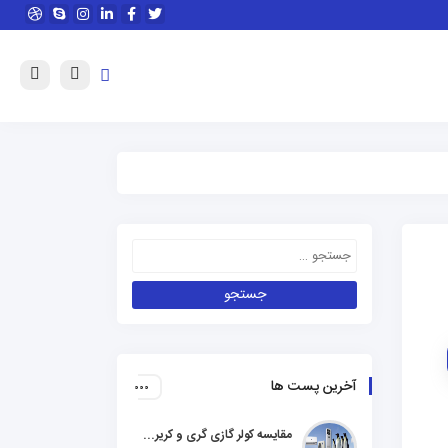
آخرین پست ها
مقایسه کولر گازی گری و کریر و ال جی و جنرال گلد و هایسنس و مدیا و اجنرال