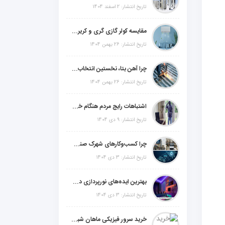
تاریخ انتشار: 2 اسفند 1404
مقایسه کولر گازی گری و کریر و ال جی و جنرال گلد و جنرال شکار و سامسونگ و یونیوا
تاریخ انتشار: 26 بهمن 1404
چرا آهن بتا، نخستین انتخاب برای گل میخ عرشه فولادی در ایران است؟
تاریخ انتشار: 26 بهمن 1404
اشتباهات رایج مردم هنگام خرید دزدگیر منزل
تاریخ انتشار: 9 دی 1404
چرا کسب‌وکارهای شهرک صنعتی چهاردانگه فوراً به طراحی سایت نیاز دارند؟
تاریخ انتشار: 3 دی 1404
بهترین ایده‌های نورپردازی دکوراتیو با ال ای دی برای منزل، فروشگاه و دفتر کار
تاریخ انتشار: 3 دی 1404
خرید سرور فیزیکی ماهان شبکه ایرانیان