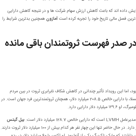
م افزایش داده اند که باعث کاهش ارزش سهام شرکت ها و در نتیجه کاهش دارایی
ترین فصل مالی تاریخ خود را تجربه کرده است
آمازون
همچنین بدترین شرایط را
 صدر فهرست ثروتمندان باقی مانده
د، اما این رویداد تأثیر چندانی در کاهش شکاف نابرابری ثروت در بین مردم
او به عنوان یکی از بنیانگذاران تسلا، با دارایی خالص 208.5 میلیارد دلار، همچنان ثروتمندترین فرد جهان است. در
دلار دارایی دارد.
 128.7 میلیارد دلار است.
بیل گیتس
همچنین با ارزش 114.8 میلیارد دلار در رده بعدی قرار دارد. در حال حاضر تنها این چهار نفر هر کدام بیش از 100 میلیارد دلار ثروت دارند.
در ابتدای سال 2022 حدود 10 نفر در این باشگاه حضور داشتند که مارک زاکربرگ یکی از آنها بود. او اکنون با 60 میلیارد دلار در رده