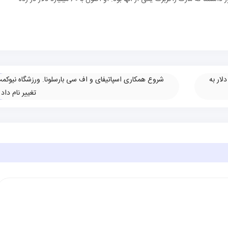
ش یک استارت‌آپ فین‌تک سوئدی Klarna از ۴۵ دلار به
شروع همکاری اسپاتیفای و اف سی بارسلونا. ورزشگاه نیوکم
تغییر نام داد
»