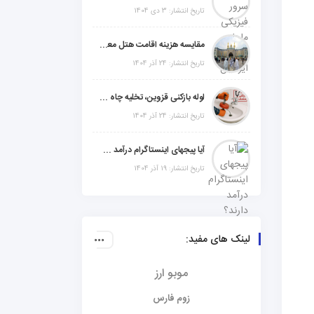
تاریخ انتشار: 3 دی 1404
مقایسه هزینه اقامت هتل معمولی، میان‌رده یا 5 ستاره در سفر زیارتی عراق
تاریخ انتشار: 24 آذر 1404
لوله بازکنی قزوین، تخلیه چاه و خدمات تخصصی لوله‌کشی و تشخیص ترکیدگی
تاریخ انتشار: 24 آذر 1404
آیا پیجهای اینستاگرام درآمد دارند؟ راز موفقیت با استراتژی هوشمندانه
تاریخ انتشار: 19 آذر 1404
لینک های مفید:
موبو ارز
زوم فارس