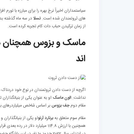
سیاستمداران اخیراً نرخ بهره را برای مبارزه با تور
های ثروتمندان شده است.
تسلا
در سه ماه گذشته بد
از زمان ترکیدن حباب دات کام تجربه کرده است.
ماسک و بزوس همچنان در
اند
اگرچه از دست دادن ثروتمندان در نوع خود دردناک بو
نداشت.
الون ماسک
مقام دوم
جف بزوس
بر اساس شاخص میلیاردرهای بلومبرگ، او ۱۲۹.۶ میلیارد 
مقام سوم متعلق به
برنارد آرنو
او یکی از بنیانگذاران و مدیرعامل LVMH است که دارایی خالص