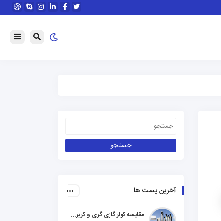
آخرین پست ها
مقایسه کولر گازی گری و کریر و ال جی و جنرال گلد و هایسنس و مدیا و اجنرال